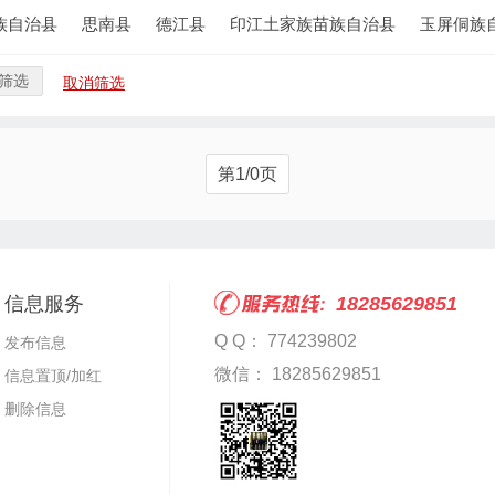
族自治县
思南县
德江县
印江土家族苗族自治县
玉屏侗族
筛选
取消筛选
第1/0页
信息服务
18285629851
Q Q： 774239802
发布信息
微信： 18285629851
信息置顶/加红
删除信息