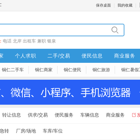
保存桌面
我的收藏
：
电话
北岸
出租车
兼职
银泉
家
个人求职
二手/交易
便民信息
商业服务
铜仁二手车
铜仁商家
铜仁便民
铜仁旅游
铜仁暑假
转让信息
供求/交易
便民服务
车辆信息
商业服务
急转
厂房/场地
车库/车位