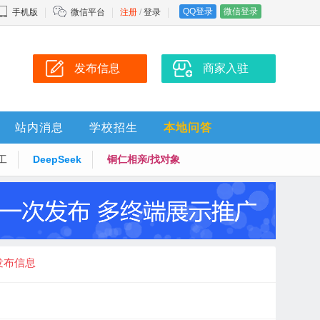
QQ登录
微信登录
手机版
微信平台
注册
/
登录
发布信息
商家入驻
站内消息
学校招生
本地问答
工
DeepSeek
铜仁相亲/找对象
发布信息