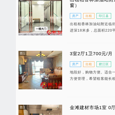
窗）
房产
出租
印江县
出租柏香林加油站附近临街
进深18米多，总面积220
3室2厅1卫700元/月
图1
房产
出租
碧江区
地段好，购物方便。适合一
方便管理，希望租客能长
金滩建材市场1室 0厅 
图3