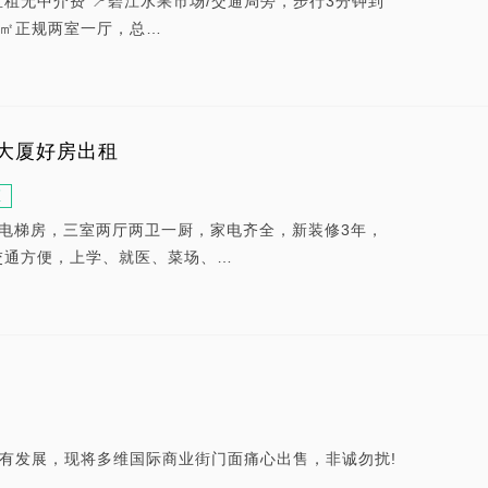
直租无中介费 📍碧江水果市场/交通局旁，步行3分钟到
86㎡正规两室一厅，总…
大厦好房出租
区
电梯房，三室两厅两卫一厨，家电齐全，新装修3年，
交通方便，上学、就医、菜场、…
另有发展，现将多维国际商业街门面痛心出售，非诚勿扰!
，