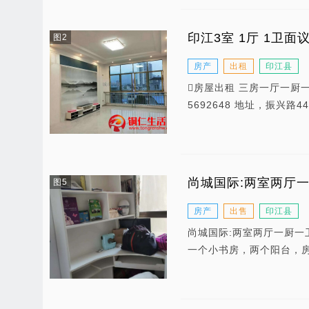
印江3室 1厅 1卫面
图2
房产
出租
印江县
房屋出租 三房一厅一厨
5692648 地址，振兴路
尚城国际:两室两厅
图5
房产
出售
印江县
尚城国际:两室两厅一厨一卫
一个小书房，两个阳台，房