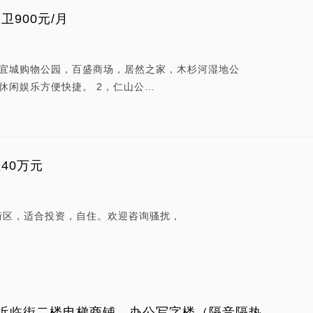
卫900元/月
九宜城购物公园，百盛商场，居然之家，木杉河湿地公
休闲娱乐方便快捷。 2，仁山公…
卫40万元
街区，适合投资，自住。欢迎咨询骚扰，
近临街二楼电梯商铺、办公写字楼（隔音隔热