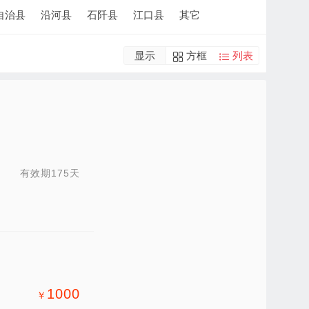
自治县
沿河县
石阡县
江口县
其它
显示
方框
列表
有效期175天
1000
￥