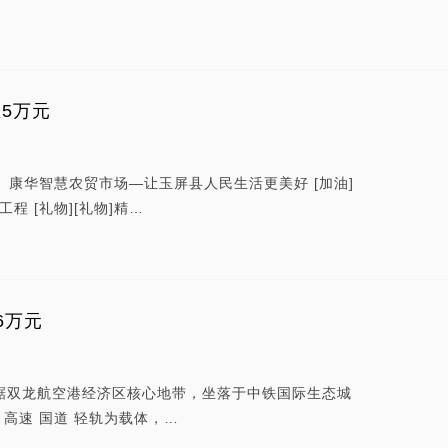
卫5万元
消息！ 康华智慧农贸市场—让玉屏县人民生活更美好 [加油]
程 [礼物][礼物]精…
6万元
踞双龙航空港经济区核心地带，坐落于中铁国际生态城
 高速 国道 轻轨为载体，…