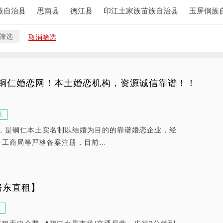
族自治县
思南县
德江县
印江土家族苗族自治县
玉屏侗族
筛选
取消筛选
铜仁婚恋网！本土婚恋机构，资源诚信靠谱！！
区
年，是铜仁本土实名制以结婚为目的的靠谱婚恋企业，经
、工商局等严格备案注册，目前…
房东直租】
区