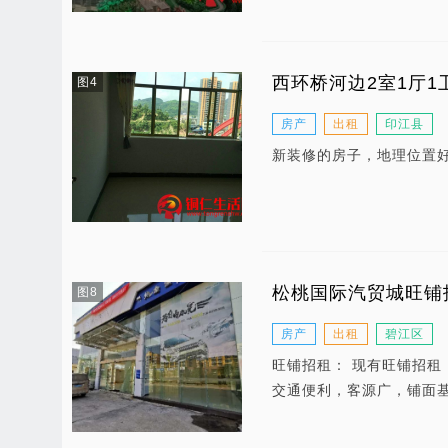
西环桥河边2室1厅1卫
图4
房产
出租
印江县
新装修的房子，地理位置
松桃国际汽贸城旺铺
图8
房产
出租
碧江区
旺铺招租： 现有旺铺招租
交通便利，客源广，铺面