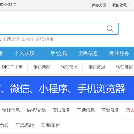
保存桌面
我的收藏
：
电话
北岸
出租车
兼职
银泉
家
个人求职
二手/交易
便民信息
商业服务
铜仁二手车
铜仁商家
铜仁便民
铜仁旅游
铜仁暑假
转让信息
供求/交易
便民服务
车辆信息
商业服务
急转
厂房/场地
车库/车位