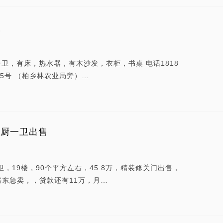
议
一卫，有床，热水器，有木沙发，衣柜，书桌 电话1818
445号 （柏乡林农业局旁）…
一厨一卫出售
，19楼，90个平方左右，45.8万，精装修关门出售，
东急卖，，贷款还有11万，月…