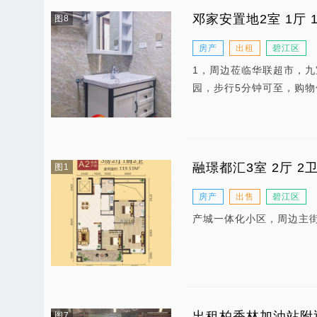
邓家安置地2室 1厅 1
图8
房产
出租
碧江区
1，周边莅临华联超市，
园，步行5分钟可至，购物
融璟都汇3室 2厅 2
图1
房产
出售
碧江区
产城一体化小区，周边主
出租柏香林加油站附
图7