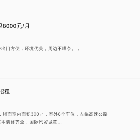
8000元/月
好出门方便，环境优美，周边不嘈杂。，
招租
，铺面室内面积300㎡，室外8个车位，左临高速公路，
基本装修齐全，国际汽贸城黄…