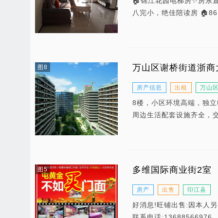
🏠锦江花园电梯房✨房东
八完小，绝佳陪读房 🏠
万山区谢桥街道浙商
图8
房产信息
出租
万山
8楼，小区环境高端，独立
周边生活配套设施齐全，
多维国际商业街2室
图5
房产
出售
印江县
好消息!旺铺出售:因本人
联系电话:13688566976