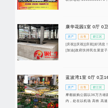
康华花园1室 0厅 0
图4
房产
出售
碧江区
[庆祝][庆祝][庆祝]好
[加油]政府扶持民生菜篮子工
蓝波湾1室 0厅 0卫1
图7
房产
出售
碧江区
摩都娱购公园以36万方雄
内，处在以机场 高铁 高速