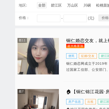
地区:
全部
碧江区
万山区
川硐
松桃苗
价格：
价格
-
(元)
铜仁婚恋交友，就上
图11
超大格置顶
便民
征婚/交友
碧江
铜仁婚恋网成立于2019
过国家工信部、公安部门
🏠【铜仁锦江花园·
图7
房产信息
出租
碧江