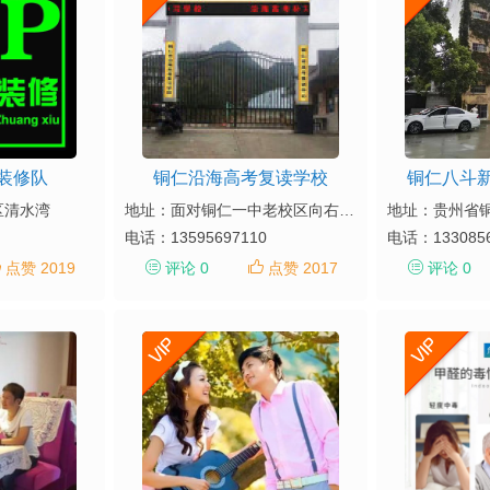
装修队
铜仁沿海高考复读学校
铜仁八斗
区清水湾
地址：面对铜仁一中老校区向右走１８米三八粮店大楼四楼
电话：
13595697110
电话：
133085
点赞 2019
评论 0
点赞 2017
评论 0