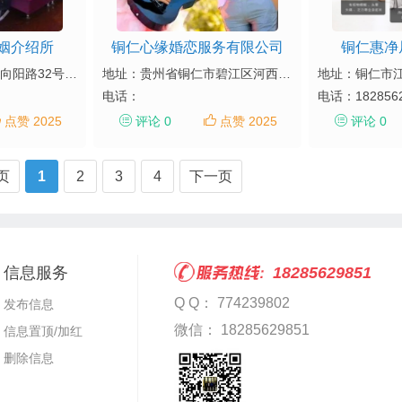
姻介绍所
铜仁心缘婚恋服务有限公司
铜仁惠净
地址：铜仁市碧江区向阳路32号1栋1单元门面1号
地址：贵州省铜仁市碧江区河西南长城路金滩桥头（贵阳银行旁）
地址：铜仁市
电话：
电话：
182856
点赞 2025
评论 0
点赞 2025
评论 0
4页
1
2
3
4
下一页
信息服务
18285629851
Q Q： 774239802
发布信息
微信： 18285629851
信息置顶/加红
删除信息