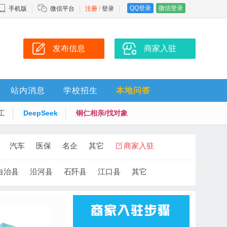
QQ登录
微信登录
手机版
微信平台
注册
/
登录
发布信息
商家入驻
站内消息
学校招生
本地问答
工
DeepSeek
铜仁相亲/找对象
汽车
医保
名企
其它
商家入驻
自治县
沿河县
石阡县
江口县
其它