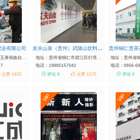
肥业有限公司
农夫山泉（贵州）武陵山饮料有限公司
贵州铜仁贵茶
地址：贵州省铜仁市玉屏侗族自治县平溪镇舞阳村团山凸
地址：贵州省铜仁市碧江区灯塔大道【生产地址2：（贵州省铜仁市碧江区九龙大道431号（鹏程物流园）B1栋）】
77
电话：
19885157042
电话：
0856-6
点赞 1625
评论 0
点赞 1575
评论 0