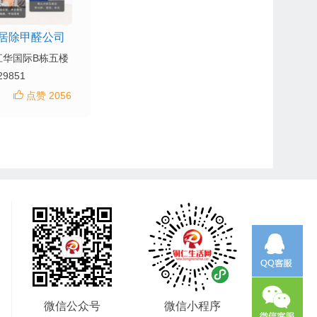
居除甲醛公司
江华国际B栋五楼
29851
点赞 2056
微信公众号
微信小程序