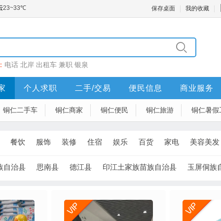
保存桌面
我的收藏
：
电话
北岸
出租车
兼职
银泉
家
个人求职
二手/交易
便民信息
商业服务
铜仁二手车
铜仁商家
铜仁便民
铜仁旅游
铜仁暑假
餐饮
服饰
装修
住宿
娱乐
百货
家电
美容美发
族自治县
思南县
德江县
印江土家族苗族自治县
玉屏侗族