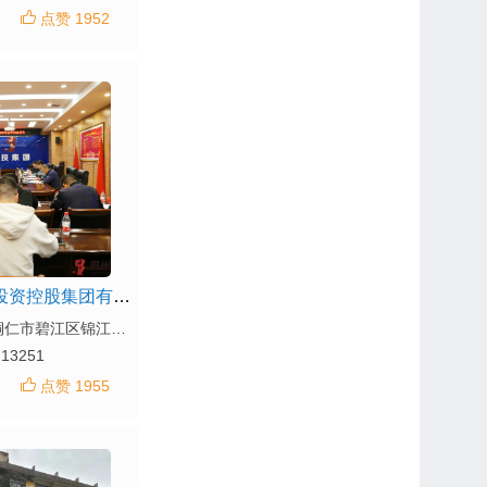
点赞 1952
贵州省梵净山投资控股集团有限公司
地址：贵州省铜仁市碧江区锦江北路39号15栋4楼
213251
点赞 1955