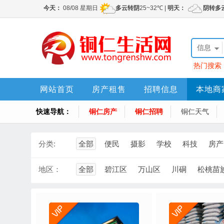
信息
热门搜索
网站首页
房产租售
招聘信息
本地商
快速导航：
铜仁房产
铜仁招聘
铜仁天气
分类:
全部
便民
摄影
学校
科技
房产
地区：
全部
碧江区
万山区
川硐
松桃苗