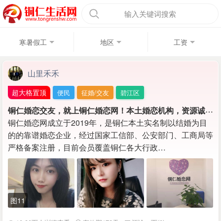
输入关键词搜索
寒暑假工
地区
工资
山里禾禾
超大格置顶
便民
征婚/交友
碧江区
铜
仁婚恋交友，就上铜仁婚恋网！本土婚恋机构，资源诚信靠谱！！
铜仁婚恋网成立于2019年，是铜仁本土实名制以结婚为目
的的靠谱婚恋企业，经过国家工信部、公安部门、工商局等
严格备案注册，目前会员覆盖铜仁各大行政…
图11