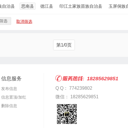
族自治县
思南县
德江县
印江土家族苗族自治县
玉屏侗族
筛选
取消筛选
第1/0页
信息服务
18285629851
Q Q： 774239802
发布信息
微信： 18285629851
信息置顶/加红
删除信息