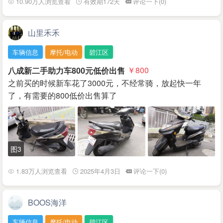
10.90万人浏览查看
有效期172天
评论一下(0)
山里禾禾
车辆信息
摩托/电动
碧江区
八成新二手助力车800元低价出售
￥800
之前买的时候新车花了3000元，不经常骑，放起快一年
了，有需要的800低价出售算了
图3
1.83万人浏览查看
2025年4月3日
评论一下(0)
BOOS海洋
车辆信息
摩托/电动
碧江区