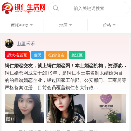
输入关键词搜索
摩托/电动
地区
价格
山里禾禾
超大格置顶
便民
征婚/交友
碧江区
铜
仁婚恋交友，就上铜仁婚恋网！本土婚恋机构，资源诚信靠谱！！
铜仁婚恋网成立于2019年，是铜仁本土实名制以结婚为目
的的靠谱婚恋企业，经过国家工信部、公安部门、工商局等
严格备案注册，目前会员覆盖铜仁各大行政…
图11