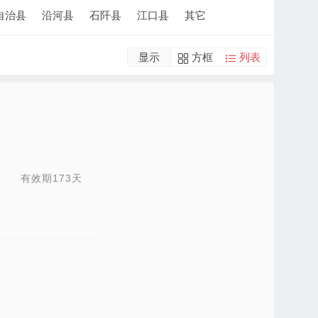
自治县
沿河县
石阡县
江口县
其它
显示
方框
列表
有效期173天