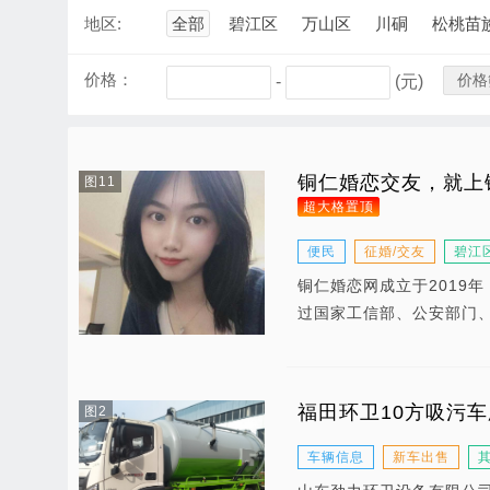
地区:
全部
碧江区
万山区
川硐
松桃苗
价格：
价格
-
(元)
铜仁婚恋交友，就上
图11
超大格置顶
便民
征婚/交友
碧江
铜仁婚恋网成立于2019
过国家工信部、公安部门
福田环卫10方吸污
图2
车辆信息
新车出售