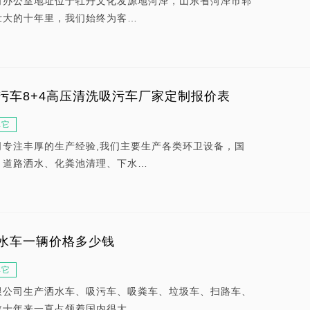
司办公室地址位于牡丹文化发源地菏泽，山东省菏泽市郓
壮大的十年里，我们始终为客…
污车8+4高压清洗吸污车厂家定制报价表
其它
司专注丰厚的生产经验,我们主要生产各类环卫设备，国
、道路洒水、化粪池清理、下水…
水车一辆价格多少钱
其它
限公司生产洒水车、吸污车、吸粪车、垃圾车、扫路车、
数十年来一直占领着国内很大…