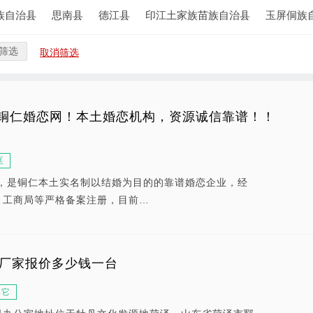
族自治县
思南县
德江县
印江土家族苗族自治县
玉屏侗族
筛选
取消筛选
铜仁婚恋网！本土婚恋机构，资源诚信靠谱！！
区
年，是铜仁本土实名制以结婚为目的的靠谱婚恋企业，经
、工商局等严格备案注册，目前…
车厂家报价多少钱一台
其它