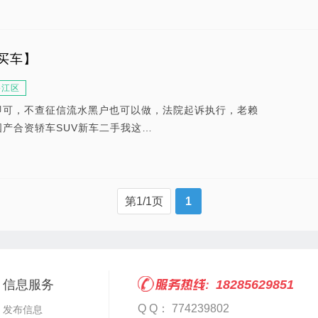
买车】
碧江区
即可，不查征信流水黑户也可以做，法院起诉执行，老赖
产合资轿车SUV新车二手我这…
第1/1页
1
信息服务
18285629851
Q Q： 774239802
发布信息