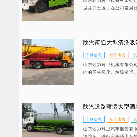
山东劲力环卫设备有限公
城县开发区，在公司发展
陕汽疏通大型清洗吸
图3
车辆信息
新车出售
山东劲力环卫机械有限公
内的园林绿化、垃圾清运
陕汽道路喷洒大型洒
图2
车辆信息
新车出售
山东劲力环卫汽车股份有
消防车、洗扫车等环卫车