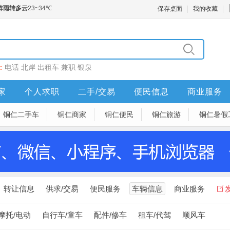
保存桌面
我的收藏
：
电话
北岸
出租车
兼职
银泉
家
个人求职
二手/交易
便民信息
商业服务
铜仁二手车
铜仁商家
铜仁便民
铜仁旅游
铜仁暑假
转让信息
供求/交易
便民服务
车辆信息
商业服务
摩托/电动
自行车/童车
配件/修车
租车/代驾
顺风车