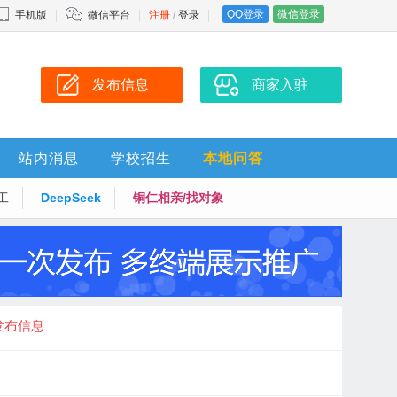
QQ登录
微信登录
手机版
微信平台
注册
/
登录
发布信息
商家入驻
站内消息
学校招生
本地问答
工
DeepSeek
铜仁相亲/找对象
发布信息