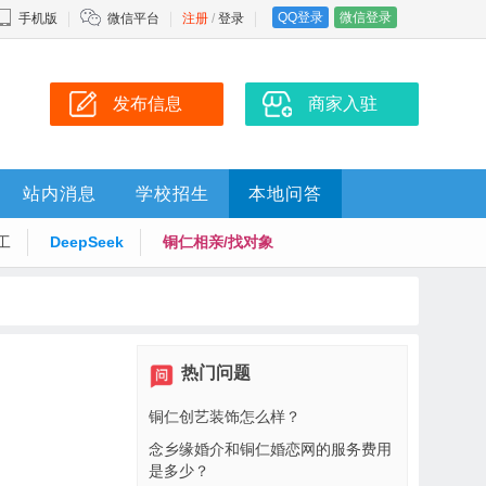
QQ登录
微信登录
手机版
微信平台
注册
/
登录
发布信息
商家入驻
站内消息
学校招生
本地问答
工
DeepSeek
铜仁相亲/找对象
热门问题
铜仁创艺装饰怎么样？
念乡缘婚介和铜仁婚恋网的服务费用
是多少？