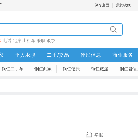
保存桌面
我的收藏
：
电话
北岸
出租车
兼职
银泉
家
个人求职
二手/交易
便民信息
商业服务
铜仁二手车
铜仁商家
铜仁便民
铜仁旅游
铜仁暑假
举报