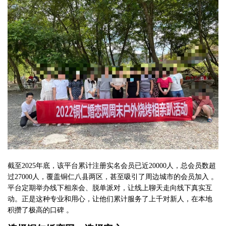
截至
202
5
年底，该平台累计注册实名会员已近
20
000人，总会员数超
过
27
000人，覆盖铜仁八县两区，甚至吸引了周边城市的会员加入 。
平台定期举办线下相亲会、脱单派对，让线上聊天走向线下真实互
动。正是这种专业和用心，让他们累计服务了上千对新人，在本地
积攒了极高的口碑 。