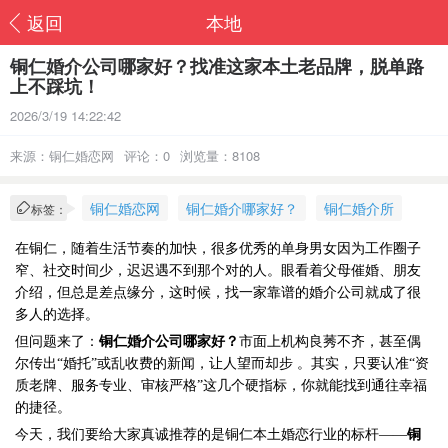
返回
本地
​铜仁婚介公司哪家好？找准这家本土老品牌，脱单路
上不踩坑！
2026/3/19 14:22:42
来源：铜仁婚恋网
评论：0
浏览量：8108
铜仁婚恋网
铜仁婚介哪家好？
铜仁婚介所
标签：
在铜仁，随着生活节奏的加快，很多优秀的单身男女因为工作圈子
窄、社交时间少，迟迟遇不到那个对的人。眼看着父母催婚、朋友
介绍，但总是差点缘分，这时候，找一家靠谱的婚介公司就成了很
多人的选择。
但问题来了：
铜仁婚介公司哪家好？
市面上机构良莠不齐，甚至偶
尔传出
“婚托”或乱收费的新闻，让人望而却步 。其实，只要认准“资
质老牌、服务专业、审核严格”这几个硬指标，你就能找到通往幸福
的捷径。
今天，我们要给大家真诚推荐的是铜仁本土婚恋行业的标杆
——
铜