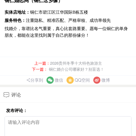
铜仁婚恋网（铜仁念乡缘）
实体店地址：
铜仁市碧江区江华国际
B栋五楼
服务特色：
注重隐私、精准匹配、严格审核、成功率领先
找婚介，靠谱比名气重要，真心比套路重要。愿每一位铜仁的单身
朋友，都能在这里找到属于自己的那份缘分！
上一篇：
2026贵州冬季十大特色旅游主
下一篇：
铜仁婚介公司哪家好？别盲选！
分享到
微信
QQ空间
微博
评论

发布评论：