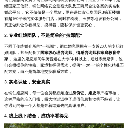
经国家工信部、铜仁网络安全监察大队及工商局合法备案的实名制
婚恋平台 。它不仅仅是一个网站，更在铜仁市江华国际B栋五楼拥
有超160平米的实体服务门店，同时在松桃、玉屏等地设有分公司，
真正做到让你看得见、摸得着，隐私保护也更安心 。
专业红娘团队，不是简单的“拉郎配”
2.
不同于传统婚介所的
“一张嘴”，铜仁婚恋网拥有一支近20人的专职红
娘团队，甚至配备了
国家级心理咨询师、情感咨询师和家庭教育专
家
。这里的婚恋顾问学历普遍在大专
/本科以上，通过系统培训，他
们会根据你的性格、家境和择偶需求，提供“一对一”的个性化精准匹
配方案，而不是简单地交换联系方式 。
实名认证，安全真实
3.
在铜仁婚恋网，每一位会员都必须通过
身份证、婚史
等严格审核
。
这种严格的准入门槛，极大地过滤掉了虚假信息和动机不纯者，让
你遇到的每一个人都是奔着结婚去的真诚用户。
线上线下结合，成功率看得见
4.