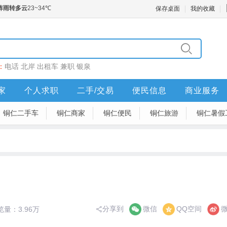
保存桌面
我的收藏
：
电话
北岸
出租车
兼职
银泉
家
个人求职
二手/交易
便民信息
商业服务
铜仁二手车
铜仁商家
铜仁便民
铜仁旅游
铜仁暑假
分享到
微信
QQ空间
览量：3.96万