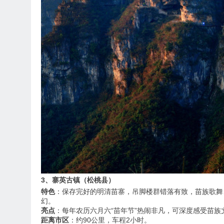
3、寨英古镇（松桃县）
特色
：保存完好的明清苗寨，吊脚楼群错落有致，苗族歌舞
幻。
亮点
：每年农历六月六“苗年节”热闹非凡，可深度感受苗族
距离市区
：约90公里，车程2小时。