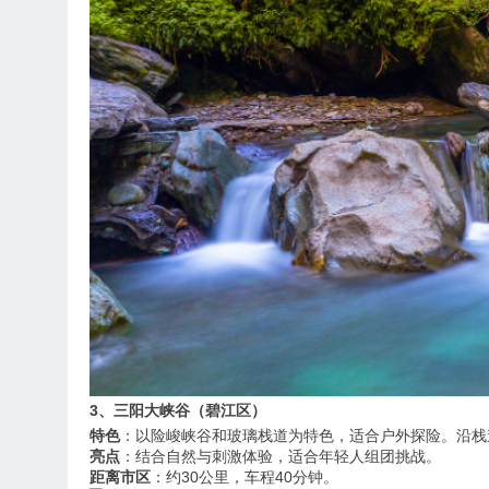
3、三阳大峡谷（碧江区）
特色
：以险峻峡谷和玻璃栈道为特色，适合户外探险。沿栈
亮点
：结合自然与刺激体验，适合年轻人组团挑战。
距离市区
：约30公里，车程40分钟。