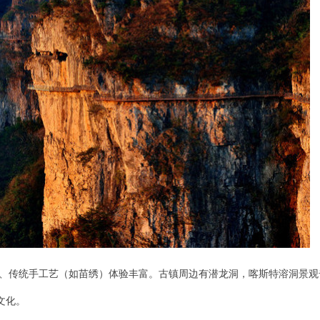
、传统手工艺（如苗绣）体验丰富。古镇周边有潜龙洞，喀斯特溶洞景观
文化。