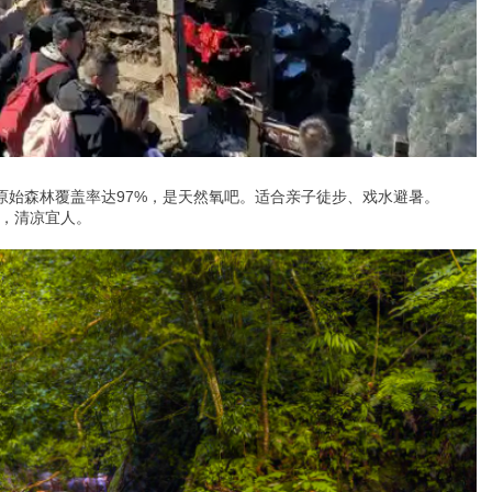
原始森林覆盖率达97%，是天然氧吧。适合亲子徒步、戏水避暑。
℃，清凉宜人。