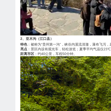
2、亚木沟（江口县）
特色
：被称为“贵州第一沟”，峡谷内溪流清澈，瀑布飞泻，
亮点
：景区内设有观光车，轻松游览；夏季平均气温仅23
距离市区
：约40公里，车程50分钟。