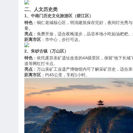
二、人文历史类
1、中南门历史文化旅游区（碧江区）
特色
：铜仁老城核心区，明清建筑保存完好，夜间灯光秀与
量。
亮点
：免费开放，适合夜晚漫步，品尝本地小吃如油粑粑、
距离市区
：市中心，步行可达。
2、朱砂古镇（万山区）
特色
：依托废弃汞矿遗址改造的4A级景区，保留“地下长城
道等网红打卡点。
亮点
：万山汞矿工业遗产博物馆内可了解采矿历史，适合亲
距离市区
：约45公里，车程1小时。