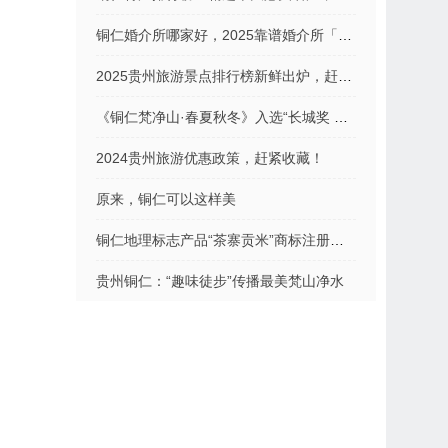
铜仁婚介所哪家好，2025靠谱婚介所「实力推荐」
2025贵州旅游景点排行榜新鲜出炉，赶紧收藏！
《铜仁梵净山·春夏秋冬》入选“长城奖 ——国际传播影响力案例征集活动”优秀案例
2024贵州旅游优惠政策，赶紧收藏！
原来，铜仁可以这样美
铜仁地理标志产品“茶寨贡米”商标注册成功！
贵州铜仁：“趣味徒步”传播最美梵山净水