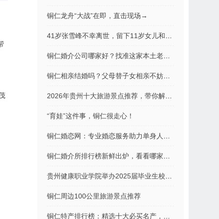
铜仁龙舟“大战”在即，直击现场→
41岁张雪峰不幸离世，留下11岁女儿和上亿存款
帮
​铜仁婚介公司哪家好？找准这家本土老品牌，脱单路上不踩坑！
铜仁相亲结婚吗？父母替子女相亲不妨这样做
茂
2026年贵州十大旅游景点推荐，带你解锁“山地公园省”的N种玩法！
“育娃”这件事，铜仁很走心！
铜仁婚恋网：专业婚恋服务助力单身人士寻找幸福归宿
铜仁婚介所排行榜新鲜出炉，看看哪家口碑更好？
贵州健康职业学院举办2025届毕业生校园招聘会
铜仁周边100公里旅游景点推荐
铜仁特产排行榜：精选十大必买名产，带你领略黔东风味