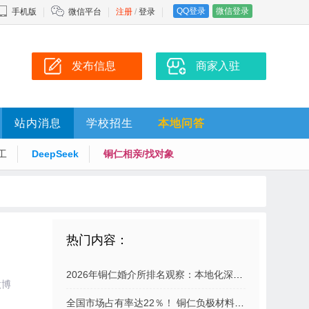
QQ登录
微信登录
手机版
微信平台
注册
/
登录
发布信息
商家入驻
站内消息
学校招生
本地问答
工
DeepSeek
铜仁相亲/找对象
热门内容：
2026年铜仁婚介所排名观察：本地化深耕与品牌化竞争并存
微博
全国市场占有率达22％！ 铜仁负极材料“双雄”产值均破40亿元