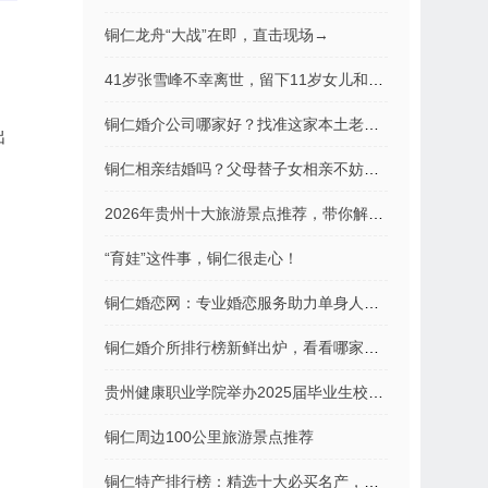
铜仁龙舟“大战”在即，直击现场→
41岁张雪峰不幸离世，留下11岁女儿和上亿存款
，
​铜仁婚介公司哪家好？找准这家本土老品牌，脱单路上不踩坑！
出
铜仁相亲结婚吗？父母替子女相亲不妨这样做
2026年贵州十大旅游景点推荐，带你解锁“山地公园省”的N种玩法！
“育娃”这件事，铜仁很走心！
铜仁婚恋网：专业婚恋服务助力单身人士寻找幸福归宿
铜仁婚介所排行榜新鲜出炉，看看哪家口碑更好？
贵州健康职业学院举办2025届毕业生校园招聘会
铜仁周边100公里旅游景点推荐
铜仁特产排行榜：精选十大必买名产，带你领略黔东风味