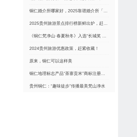
铜仁婚介所哪家好，2025靠谱婚介所「实力推荐」
2025贵州旅游景点排行榜新鲜出炉，赶紧收藏！
《铜仁梵净山·春夏秋冬》入选“长城奖 ——国际传播影响力案例征集活动”优秀案例
2024贵州旅游优惠政策，赶紧收藏！
原来，铜仁可以这样美
铜仁地理标志产品“茶寨贡米”商标注册成功！
贵州铜仁：“趣味徒步”传播最美梵山净水