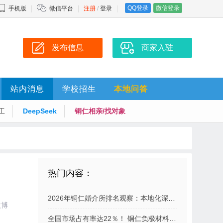
QQ登录
微信登录
手机版
微信平台
注册
/
登录
发布信息
商家入驻
站内消息
学校招生
本地问答
工
DeepSeek
铜仁相亲/找对象
热门内容：
2026年铜仁婚介所排名观察：本地化深耕与品牌化竞争并存
微博
全国市场占有率达22％！ 铜仁负极材料“双雄”产值均破40亿元