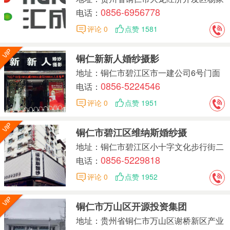
0856-6956778
湾
电话：
评论 0
点赞 1581
铜仁新新人婚纱摄影
地址：铜仁市碧江区市一建公司6号门面
0856-5224546
（三中旁）
电话：
评论 0
点赞 1951
铜仁市碧江区维纳斯婚纱摄
地址：铜仁市碧江区小十字文化步行街二
0856-5229818
楼
电话：
评论 0
点赞 1952
铜仁市万山区开源投资集团
地址：贵州省铜仁市万山区谢桥新区产业