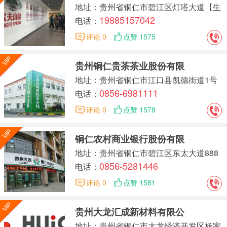
地址：贵州省铜仁市碧江区灯塔大道【生
19885157042
产地址2：（贵州省铜仁市碧江区九龙大
电话：
道431号（鹏程物流园）B1栋）】
评论 0
点赞 1575
贵州铜仁贵茶茶业股份有限
地址：贵州省铜仁市江口县凯德街道1号
0856-6981111
大道
电话：
评论 0
点赞 1578
铜仁农村商业银行股份有限
地址：贵州省铜仁市碧江区东太大道888
0856-5281446
号
电话：
评论 0
点赞 1581
贵州大龙汇成新材料有限公
地址：贵州省铜仁市大龙经济开发区杨家