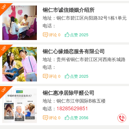
铜仁市诚信婚姻介绍所
地址：铜仁市碧江区向阳路32号1栋1单元
门面1号
电话：
评论 0
点赞 2025
铜仁心缘婚恋服务有限公司
地址：贵州省铜仁市碧江区河西南长城路
金滩桥头（贵阳银行旁）
电话：
评论 0
点赞 2025
铜仁惠净居除甲醛公司
地址：铜仁市江华国际B栋五楼
18285629851
电话：
评论 0
点赞 2056