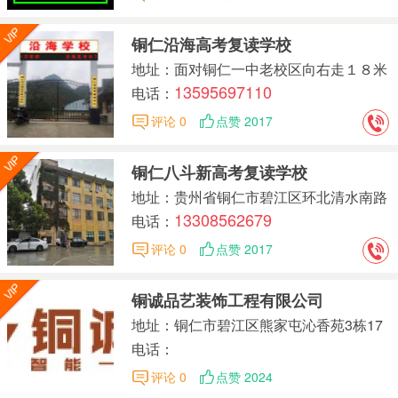
铜仁沿海高考复读学校
地址：面对铜仁一中老校区向右走１８米
13595697110
三八粮店大楼四楼
电话：
评论 0
点赞 2017
铜仁八斗新高考复读学校
地址：贵州省铜仁市碧江区环北清水南路
13308562679
17号
电话：
评论 0
点赞 2017
铜诚品艺装饰工程有限公司
地址：铜仁市碧江区熊家屯沁香苑3栋17
楼
电话：
评论 0
点赞 2024