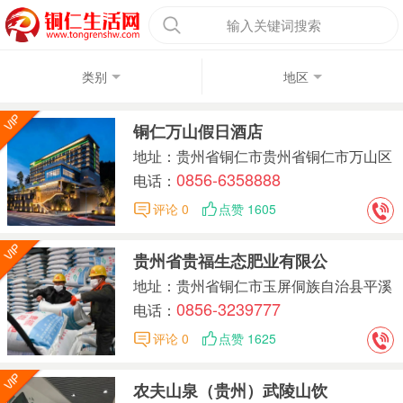
输入关键词搜索
类别
地区
铜仁万山假日酒店
地址：贵州省铜仁市贵州省铜仁市万山区
0856-6358888
苏州路8号 (毗邻万山彩虹海主题乐园200
电话：
米)
评论 0
点赞 1605
贵州省贵福生态肥业有限公
地址：贵州省铜仁市玉屏侗族自治县平溪
0856-3239777
镇舞阳村团山凸
电话：
评论 0
点赞 1625
农夫山泉（贵州）武陵山饮