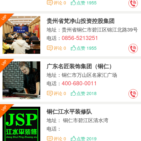
评论 0
点赞 1955
贵州省梵净山投资控股集团
地址：贵州省铜仁市碧江区锦江北路39号
0856-5213251
15栋4楼
电话：
评论 0
点赞 1955
广东名匠装饰集团（铜仁）
地址：铜仁市万山区名家汇广场
400-680-0011
电话：
评论 0
点赞 2018
铜仁江水平装修队
地址： 铜仁市碧江区清水湾
电话：
评论 0
点赞 2019